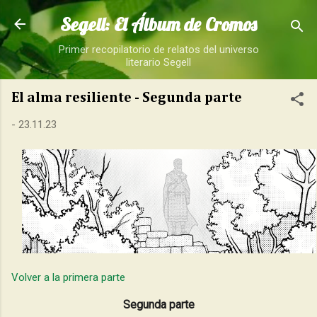
Ir al contenido principal
Segell: El Álbum de Cromos
Primer recopilatorio de relatos del universo
literario Segell
El alma resiliente - Segunda parte
-
23.11.23
Volver a la primera parte
Segunda parte