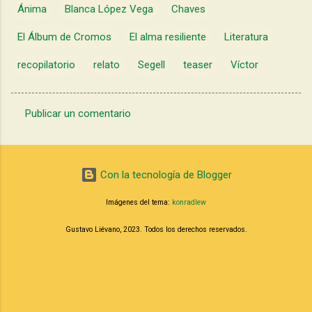
Ánima
Blanca López Vega
Chaves
El Álbum de Cromos
El alma resiliente
Literatura
recopilatorio
relato
Segell
teaser
Víctor
Publicar un comentario
C
o
m
Con la tecnología de Blogger
e
Imágenes del tema:
konradlew
n
t
Gustavo Liévano, 2023. Todos los derechos reservados.
a
r
i
o