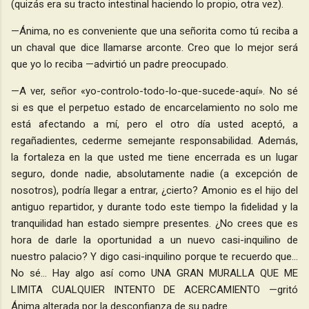
(quizás era su tracto intestinal haciendo lo propio, otra vez).
—Ánima, no es conveniente que una señorita como tú reciba a
un chaval que dice llamarse arconte. Creo que lo mejor será
que yo lo reciba —advirtió un padre preocupado.
—A ver, señor «yo-controlo-todo-lo-que-sucede-aquí». No sé
si es que el perpetuo estado de encarcelamiento no solo me
está afectando a mí, pero el otro día usted aceptó, a
regañadientes, cederme semejante responsabilidad. Además,
la fortaleza en la que usted me tiene encerrada es un lugar
seguro, donde nadie, absolutamente nadie (a excepción de
nosotros), podría llegar a entrar, ¿cierto? Amonio es el hijo del
antiguo repartidor, y durante todo este tiempo la fidelidad y la
tranquilidad han estado siempre presentes. ¿No crees que es
hora de darle la oportunidad a un nuevo casi-inquilino de
nuestro palacio? Y digo casi-inquilino porque te recuerdo que…
No sé… Hay algo así como UNA GRAN MURALLA QUE ME
LIMITA CUALQUIER INTENTO DE ACERCAMIENTO —gritó
Ánima alterada por la desconfianza de su padre.