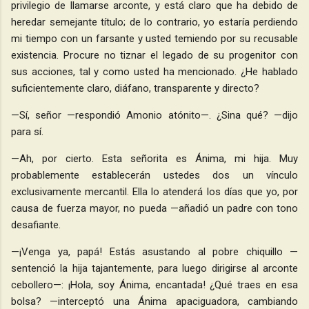
privilegio de llamarse arconte, y está claro que ha debido de
heredar semejante título; de lo contrario, yo estaría perdiendo
mi tiempo con un farsante y usted temiendo por su recusable
existencia. Procure no tiznar el legado de su progenitor con
sus acciones, tal y como usted ha mencionado. ¿He hablado
suficientemente claro, diáfano, transparente y directo?
—Sí, señor —respondió Amonio atónito—. ¿Sina qué? —dijo
para sí.
—Ah, por cierto. Esta señorita es Ánima, mi hija. Muy
probablemente establecerán ustedes dos un vínculo
exclusivamente mercantil. Ella lo atenderá los días que yo, por
causa de fuerza mayor, no pueda —añadió un padre con tono
desafiante.
—¡Venga ya, papá! Estás asustando al pobre chiquillo —
sentenció la hija tajantemente, para luego dirigirse al arconte
cebollero—: ¡Hola, soy Ánima, encantada! ¿Qué traes en esa
bolsa? —interceptó una Ánima apaciguadora, cambiando